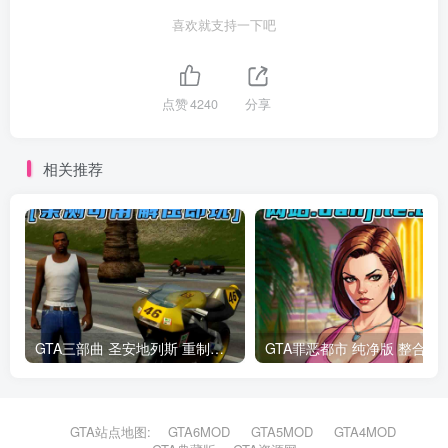
喜欢就支持一下吧
点赞
4240
分享
相关推荐
GTA三部曲 圣安地列斯 重制版 简体中文 免安装 绿色版 [亲测可用 解压即玩]【18.6GB】
GTA罪恶都市 纯净
GTA站点地图:
GTA6MOD
GTA5MOD
GTA4MOD