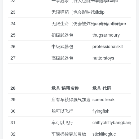
22
一拳必杀（行人也能一拳必杀CJ）
stinglikeabee
23
无限弹药（也会影响行人）
fullclip
24
无限生命（仍会被炸死、淹死、摔死）
noonecanhurtme
25
初级武器包
thugsarmoury
26
中级武器包
professionalskit
27
高级武器包
nutterstoys
28
载具 秘籍名称
载具 代码
29
所有车获得氮气加速
speedfreak
30
船可以飞行
flyingfish
31
车可以飞行
chittychittybangbang
32
车辆操控更加灵敏
sticklikeglue