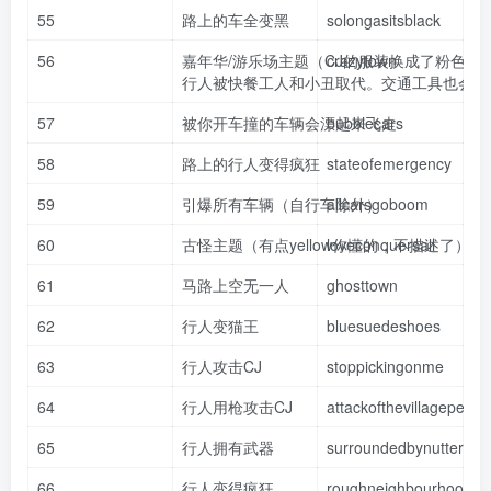
55
路上的车全变黑
solongasitsblack
56
嘉年华/游乐场主题（CJ的服装换成了粉色发
crazytown
行人被快餐工人和小丑取代。交通工具也会改
57
被你开车撞的车辆会漂起来飞走
bubblecars
58
路上的行人变得疯狂
stateofemergency
59
引爆所有车辆（自行车除外）
allcarsgoboom
60
古怪主题（有点yellow你懂的，不描述了）
loveconquersall
61
马路上空无一人
ghosttown
62
行人变猫王
bluesuedeshoes
63
行人攻击CJ
stoppickingonme
64
行人用枪攻击CJ
attackofthevillagepeopl
65
行人拥有武器
surroundedbynutters
66
行人变得疯狂
roughneighbourhood