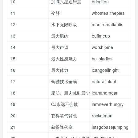
10
加满六星通缉度
bringiton
11
变胖
whoateallthepies
12
水下无限呼吸
manfromatlantis
13
最大肌肉
buffmeup
14
最大声望
worshipme
15
最大性感魅力
helloladies
16
最大体力
icangoallnight
17
驾驶技术全满
naturaltalent
18
脂肪、肌肉减到最少
leanandmean
19
CJ永远不会饿
iamneverhungry
20
获得喷气背包
rocketman
21
获得降落伞
letsgobasejumping