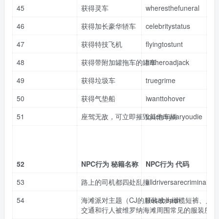
45
获得灵车
wheresthefuneral
46
获得加长豪华轿车
celebritystatus
47
获得特技飞机
flyingtostunt
48
获得带附加罐拖车的罐车
hittheroadjack
49
获得垃圾车
truegrime
50
获得气垫船
iwanttohover
51
座驾无敌，可立即摧毁其他车辆
touchmycaryoudie
52
NPC行为 秘籍名称
NPC行为 代码
53
路上的司机都四处乱撞
alldriversarecriminals
54
海滩派对主题（CJ的服装改为橄榄短裤、人
lifesabeach
交通和行人被维罗纳海滩周围常见的服装所取