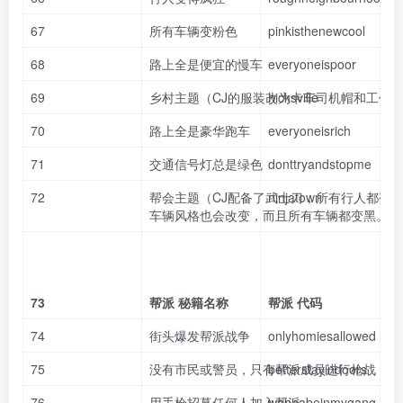
67
所有车辆变粉色
pinkisthenewcool
68
路上全是便宜的慢车
everyoneispoor
69
乡村主题（CJ的服装改为卡车司机帽和工作
hicksville
70
路上全是豪华跑车
everyoneisrich
71
交通信号灯总是绿色
donttryandstopme
72
帮会主题（CJ配备了武士刀，所有行人都变
ninjatown
车辆风格也会改变，而且所有车辆都变黑。）
73
帮派 秘籍名称
帮派 代码
74
街头爆发帮派战争
onlyhomiesallowed
75
没有市民或警员，只有帮派成员进行枪战
betterstayindoors
76
用手枪招募任何人加入帮派
wannabeinmygang