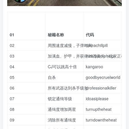
01
秘籍名称
代码
02
周围速度减慢，子弹时间
takeachillpill
03
加满血、护甲，并获得25万美元（玩家正在
ineedsomehelp
04
CJ可以跳高十倍
kangaroo
05
自杀
goodbyecruelworld
06
所有武器达到杀手级别
professionalkiller
07
锁定通缉等级
idoasiplease
08
通缉度增加两星
turnuptheheat
09
消除所有通缉度
turndowntheheat