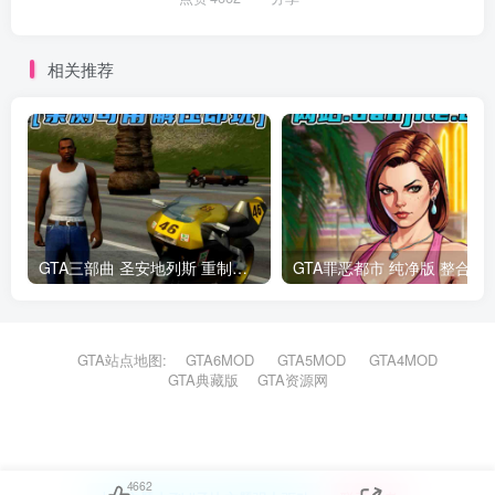
相关推荐
GTA三部曲 圣安地列斯 重制版 简体中文 免安装 绿色版 [亲测可用 解压即玩]【18.6GB】
GTA罪恶都市 纯净
GTA站点地图:
GTA6MOD
GTA5MOD
GTA4MOD
GTA典藏版
GTA资源网
4662