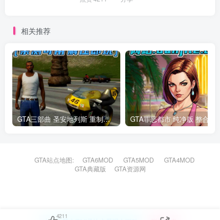
相关推荐
GTA三部曲 圣安地列斯 重制版 简体中文 免安装 绿色版 [亲测可用 解压即玩]【18.6GB】
GTA罪恶都市 纯净
GTA站点地图:
GTA6MOD
GTA5MOD
GTA4MOD
GTA典藏版
GTA资源网
4211