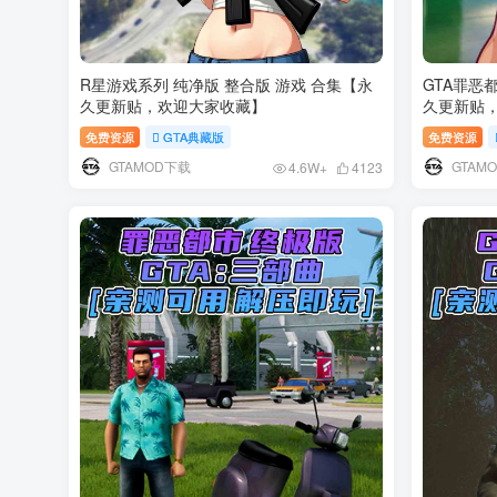
R星游戏系列 纯净版 整合版 游戏 合集【永
GTA罪恶
久更新贴，欢迎大家收藏】
久更新贴
免费资源
GTA典藏版
免费资源
GTAMOD下载
GTAM
4.6W+
4123