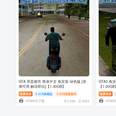
GTA 罪恶都市 简体中文 免安装 绿色版 [亲
GTA3 免
测可用 解压即玩]【1.30GB】
【1.20GB
免费资源
GTA典藏版
GTA罪恶都市
免费资源
GTAMOD下载
GTAM
3.3W+
4054