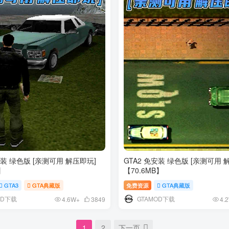
安装 绿色版 [亲测可用 解压即玩]
GTA2 免安装 绿色版 [亲测可用 
】
【70.6MB】
GTA3
GTA典藏版
免费资源
GTA典藏版
OD下载
GTAMOD下载
4.6W+
3849
4.
1
2
下一页