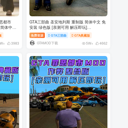
罪恶都市
GTA三部曲 圣安地列斯 重制版 简体中文 免
 简体中文
安装 绿色版 [亲测可用 解压即玩]
]
【18.6GB】
版
免费资源
GTA三部曲
GTA典藏版
GTAMOD下载
6W+
3983
5W+
4662