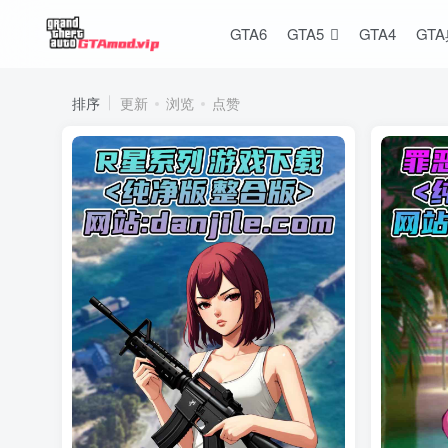
GTA6
GTA5
GTA4
GT
排序
更新
浏览
点赞