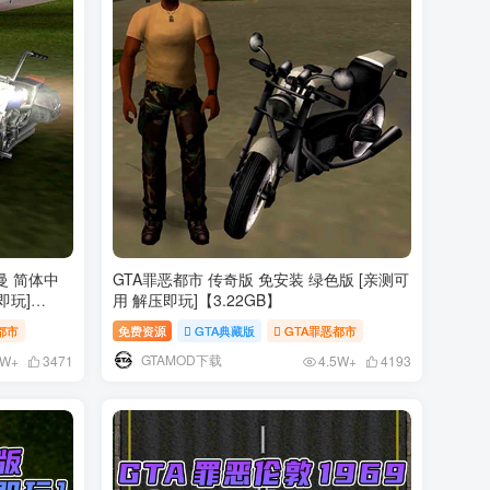
曼 简体中
GTA罪恶都市 传奇版 免安装 绿色版 [亲测可
即玩]
用 解压即玩]【3.22GB】
都市
免费资源
GTA典藏版
GTA罪恶都市
GTAMOD下载
9W+
3471
4.5W+
4193