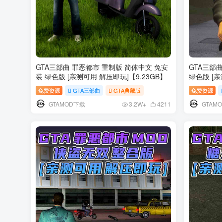
GTA三部曲 罪恶都市 重制版 简体中文 免安
GTA三部曲
装 绿色版 [亲测可用 解压即玩]【9.23GB】
绿色版 [亲
免费资源
GTA三部曲
GTA典藏版
免费资源
GTAMOD下载
GTAM
3.2W+
4211